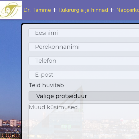
Dr. Tamme
Ilukirurgia ja hinnad
Näopiirk
Teid huvitab