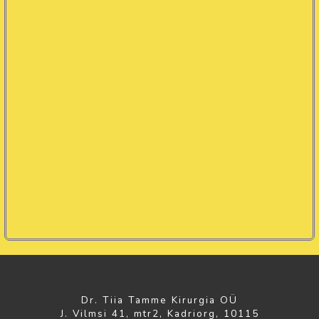
Dr. Tiia Tamme Kirurgia OÜ
J. Vilmsi 41, mtr2, Kadriorg, 10115