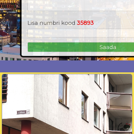
Lisa numbri kood
35893